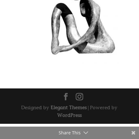
Designed by
Elegant Themes
| Powered by
WordPress
Share This